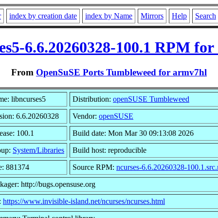
r
index by creation date
index by Name
Mirrors
Help
Search
ses5-6.6.20260328-100.1 RPM for
From
OpenSuSE Ports Tumbleweed for armv7hl
e: libncurses5
Distribution:
openSUSE Tumbleweed
sion: 6.6.20260328
Vendor:
openSUSE
ease: 100.1
Build date: Mon Mar 30 09:13:08 2026
oup:
System/Libraries
Build host: reproducible
e: 881374
Source RPM:
ncurses-6.6.20260328-100.1.src
kager: http://bugs.opensuse.org
:
https://www.invisible-island.net/ncurses/ncurses.html