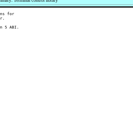
mary: Terminal control library
ns for

r.
