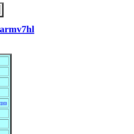
 armv7hl
.rpm