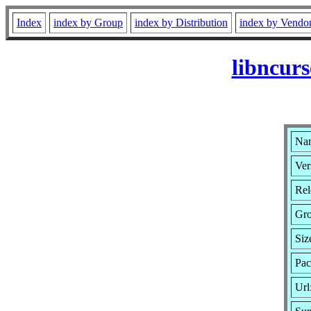
Index
index by Group
index by Distribution
index by Vendo
libncur
Nam
Ver
Rel
Gr
Siz
Pac
Url