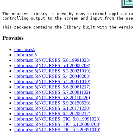
Sum
The ncurses library is used by many terminal applicatio
controlling output to the screen and input from the use
Provides
libncurses5
libform.so.5
libform.so.5(NCURSES_5.0.19991023)
libform.so.5(NCURSES_5.1.20000708)
libform.so.5(NCURSES_5.3.20021019)
libform.so.5(NCURSES_5.4.20040208)
libform.so.5(NCURSES_5.5.20051010)
libform.so.5(NCURSES_5.6.20061217)
libform.so.5(NCURSES_5.7.20081102)
libform.so.5(NCURSES_5.8.20110226)
libform.so.5(NCURSES_5.9.20150530)
libform.so.5(NCURSES_6.1.20171230)
libform.so.5(NCURSES_6.2.20200212)
libform.so.5(NCURSES_TIC_5.0.19991023)
libform.so.5(NCURSES_TIC_5.1.20000708)
libform.so.5(NCURSES_TIC_5.5.20051010)