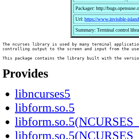
Packager: http://bugs.opensuse.
Url:
https://www.invisible-island
Summary: Terminal control libra
The ncurses library is used by many terminal applicatio
controlling output to the screen and input from the use
Provides
libncurses5
libform.so.5
libform.so.5(NCURSES_
libform.so.5(NCURSES_