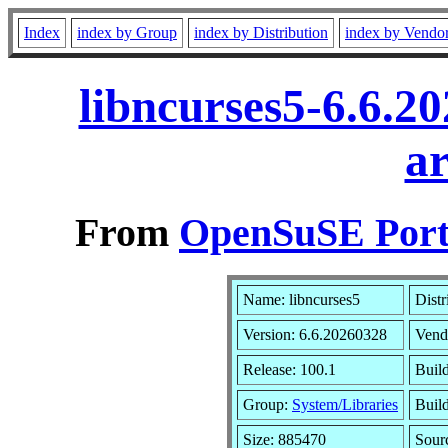
Index
index by Group
index by Distribution
index by Vendo
libncurses5-6.6.2
a
From
OpenSuSE Port
Name: libncurses5
Distr
Version: 6.6.20260328
Vend
Release: 100.1
Buil
Group:
System/Libraries
Build
Size: 885470
Sour