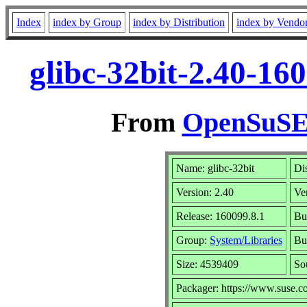
Index
index by Group
index by Distribution
index by Vendo
glibc-32bit-2.40-16
From
OpenSuSE 
Name: glibc-32bit
Di
Version: 2.40
Ve
Release: 160099.8.1
Bu
Group:
System/Libraries
Bui
Size: 4539409
So
Packager: https://www.suse.c