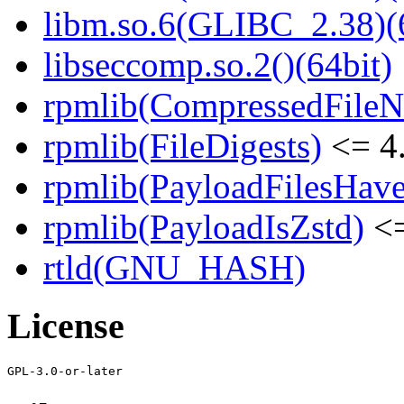
libm.so.6(GLIBC_2.38)(
libseccomp.so.2()(64bit)
rpmlib(CompressedFile
rpmlib(FileDigests)
<= 4.
rpmlib(PayloadFilesHave
rpmlib(PayloadIsZstd)
<=
rtld(GNU_HASH)
License