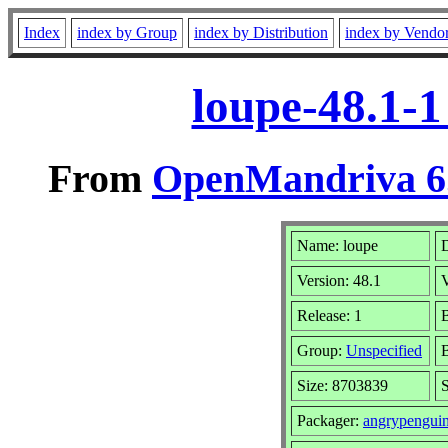
Index
index by Group
index by Distribution
index by Vendo
loupe-48.1-
From
OpenMandriva 6.
Name: loupe
D
Version: 48.1
Release: 1
B
Group:
Unspecified
B
Size: 8703839
S
Packager:
angrypengui