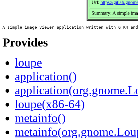
Url:
https://gitlab.gn
Summary: A simple imag
Provides
loupe
application()
application(org.gnome.L
loupe(x86-64)
metainfo()
metainfo(org.gnome.Lou