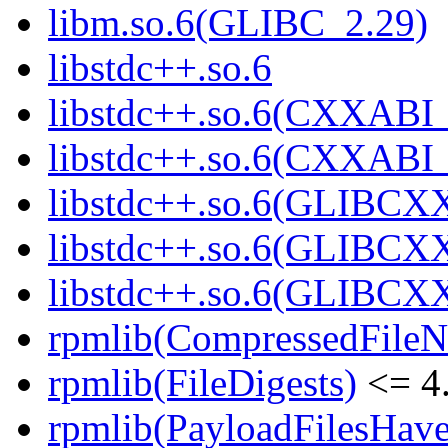
libm.so.6(GLIBC_2.29)
libstdc++.so.6
libstdc++.so.6(CXXABI_
libstdc++.so.6(CXXABI_
libstdc++.so.6(GLIBCX
libstdc++.so.6(GLIBCXX
libstdc++.so.6(GLIBCXX
rpmlib(CompressedFile
rpmlib(FileDigests)
<= 4.
rpmlib(PayloadFilesHave