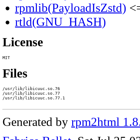
rpmlib(PayloadIsZstd)
<=
rtld(GNU_HASH)
License
Files
/usr/lib/libicuuc.so.76

/usr/lib/libicuuc.so.77

/usr/lib/libicuuc.so.77.1

Generated by
rpm2html 1.8