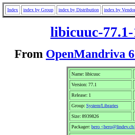
Index
index by Group
index by Distribution
index by Vendo
libicuuc-77.1
From
OpenMandriva 6.
Name: libicuuc
Version: 77.1
Release: 1
Group:
System/Libraries
Size: 8939826
Packager:
bero <bero@lindev.ch