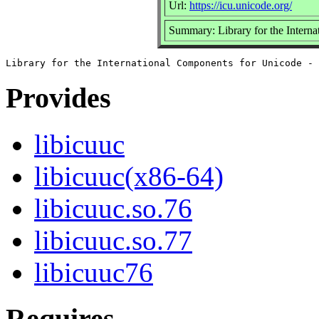
Url:
https://icu.unicode.org/
Summary: Library for the Interna
Provides
libicuuc
libicuuc(x86-64)
libicuuc.so.76
libicuuc.so.77
libicuuc76
Requires