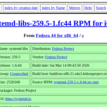
r
index by creation date
index by Name
Mirrors
Help
Search
temd-libs-259.5-1.fc44 RPM for 
From
Fedora 44 for x86_64
/
s
ame: systemd-libs
Distribution:
Fedora Project
ersion: 259.5
Vendor:
Fedora Project
elease: 1.fc44
Build date: Sat Mar 14 00:43:50 2026
Group:
Unspecified
Build host: buildvm-x86-21.rdu3.fedoraproject.o
ize: 2520160
Source RPM:
systemd-259.5-1.fc44.src.rpm
ackager: Fedora Project
Url:
https://systemd.io