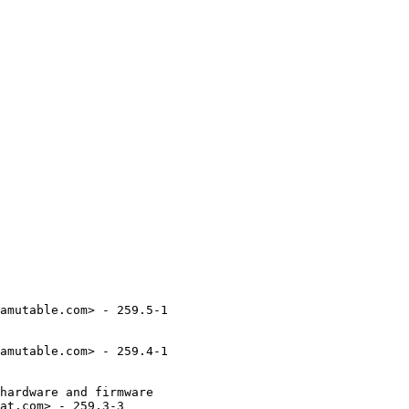
amutable.com> - 259.5-1

amutable.com> - 259.4-1

hardware and firmware

at.com> - 259.3-3
