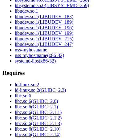
libsystemd.so.0(LIBSYSTEMD_259)
libudev.so.1
libudev.so.1(LIBUDEV_183)
libudev.so.1(LIBUDEV_189)
libudev.so.1(LIBUDEV_196)
libudev.so.1(LIBUDEV_199)
libudev.so.1(LIBUDEV_215)
libudev.so.1(LIBUDEV_247)
nss-myhostname
nss-myhostname(x86-32)
systemd-libs(x86-32)
Requires
ld-linux.so.2
ld-linux.so.2(GLIBC_2.3)
libc.so.6
libc.so.6(GLIBC_2.0)
libc.so.6(GLIBC_2.1)
libc.so.6(GLIBC_2.1.1)
libc.so.6(GLIBC_2.1.2)
libc.so.6(GLIBC_2.1.3)
libc.so.6(GLIBC_2.10)
libc.so.6(GLIBC_2.14)