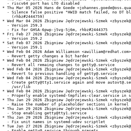
  - riscv64 port has LTO disabled

* Thu Mar 05 2026 Hans de Goede <johannes.goede@oss.qua
  - Silence false positive "HWID match failed, no DT bl
    (rhbz#2444759)

* Wed Mar 04 2026 Zbigniew Jędrzejewski-Szmek <zbyszek@
  - Version 259.3

  - Fix for GHSA-6pwp-j5vg-5j6m, rhbz#2444375

* Fri Feb 27 2026 Zbigniew Jędrzejewski-Szmek <zbyszek@
  - Version 259.2

* Sat Feb 07 2026 Zbigniew Jędrzejewski-Szmek <zbyszek@
  - Version 259.1

* Wed Feb 04 2026 Adam Williamson <awilliam@redhat.com>
  - Revert getty changes a bit harder

* Wed Feb 04 2026 Zbigniew Jędrzejewski-Szmek <zbyszek@
  - Revert all remaing changes to getty@.service

* Wed Feb 04 2026 Zbigniew Jędrzejewski-Szmek <zbyszek@
  - Revert to previous handling of getty@.service

* Wed Feb 04 2026 Zbigniew Jędrzejewski-Szmek <zbyszek@
  - Create getty@tty1.service again and move autovt@.se
    /usr/lib

* Wed Feb 04 2026 Zbigniew Jędrzejewski-Szmek <zbyszek@
  - Properly enable systemd-tmpfiles-clear.service in s
* Thu Jan 29 2026 Zbigniew Jędrzejewski-Szmek <zbyszek@
  - Raise the number of placeholder sections in kernel 
* Thu Jan 29 2026 Zbigniew Jędrzejewski-Szmek <zbyszek@
  - Stop enabling getty@tty1.service

* Thu Jan 29 2026 Zbigniew Jędrzejewski-Szmek <zbyszek@
  - Fix unit names in systemd-udev scriptlet

* Tue Jan 27 2026 Zbigniew Jędrzejewski-Szmek <zbyszek@
  - Enable getty@.service through presets
