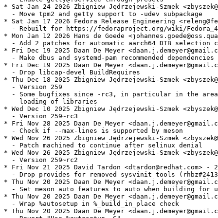
* Sat Jan 24 2026 Zbigniew Jędrzejewski-Szmek <zbyszek@
  - Move tpm2 and getty support to -udev subpackage

* Sat Jan 17 2026 Fedora Release Engineering <releng@fe
  - Rebuilt for https://fedoraproject.org/wiki/Fedora_4
* Mon Jan 12 2026 Hans de Goede <johannes.goede@oss.qua
  - Add 2 patches for automatic aarch64 DTB selection c
* Fri Dec 19 2025 Daan De Meyer <daan.j.demeyer@gmail.c
  - Make dbus and systemd-pam recommended dependencies

* Fri Dec 19 2025 Daan De Meyer <daan.j.demeyer@gmail.c
  - Drop libcap-devel BuildRequires

* Thu Dec 18 2025 Zbigniew Jędrzejewski-Szmek <zbyszek@
  - Version 259

  - Some bugfixes since -rc3, in particular in the area
    loading of libraries

* Wed Dec 10 2025 Zbigniew Jędrzejewski-Szmek <zbyszek@
  - Version 259~rc3

* Fri Nov 28 2025 Daan De Meyer <daan.j.demeyer@gmail.c
  - Check if --max-lines is supported by meson

* Wed Nov 26 2025 Zbigniew Jędrzejewski-Szmek <zbyszek@
  - Patch machined to continue after selinux denial

* Wed Nov 26 2025 Zbigniew Jędrzejewski-Szmek <zbyszek@
  - Version 259~rc2

* Fri Nov 21 2025 David Tardon <dtardon@redhat.com> - 2
  - Drop provides for removed sysvinit tools (rhbz#2413
* Thu Nov 20 2025 Daan De Meyer <daan.j.demeyer@gmail.c
  - Set meson auto features to auto when building for u
* Thu Nov 20 2025 Daan De Meyer <daan.j.demeyer@gmail.c
  - Wrap %autosetup in %_build_in_place check

* Thu Nov 20 2025 Daan De Meyer <daan.j.demeyer@gmail.c