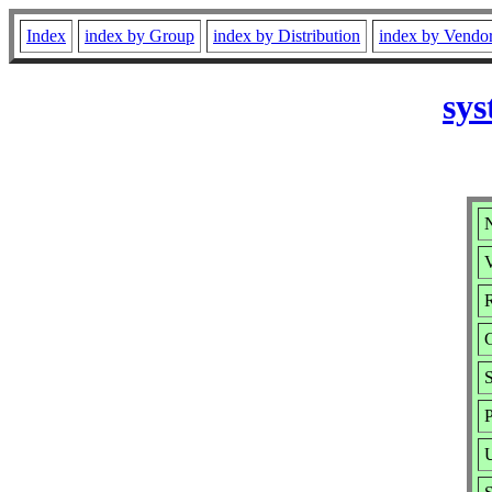
Index
index by Group
index by Distribution
index by Vendo
sys
N
V
R
S
P