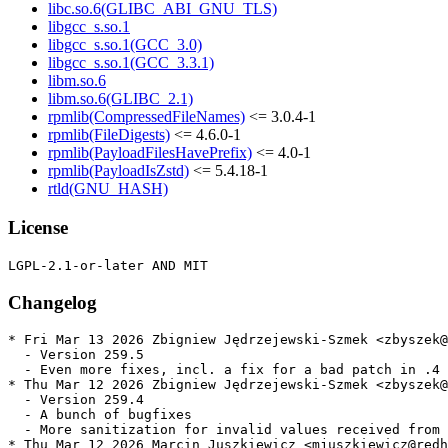
libc.so.6(GLIBC_ABI_GNU_TLS)
libgcc_s.so.1
libgcc_s.so.1(GCC_3.0)
libgcc_s.so.1(GCC_3.3.1)
libm.so.6
libm.so.6(GLIBC_2.1)
rpmlib(CompressedFileNames)
<= 3.0.4-1
rpmlib(FileDigests)
<= 4.6.0-1
rpmlib(PayloadFilesHavePrefix)
<= 4.0-1
rpmlib(PayloadIsZstd)
<= 5.4.18-1
rtld(GNU_HASH)
License
Changelog
* Fri Mar 13 2026 Zbigniew Jędrzejewski-Szmek <zbyszek@
  - Version 259.5

  - Even more fixes, incl. a fix for a bad patch in .4

* Thu Mar 12 2026 Zbigniew Jędrzejewski-Szmek <zbyszek@
  - Version 259.4

  - A bunch of bugfixes

  - More sanitization for invalid values received from 
* Thu Mar 12 2026 Marcin Juszkiewicz <mjuszkiewicz@redh