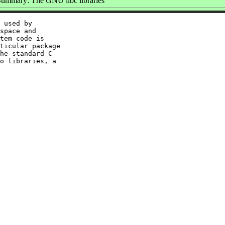
ummary: The GNU libc libraries
 used by

space and

tem code is

ticular package

he standard C

o libraries, a
