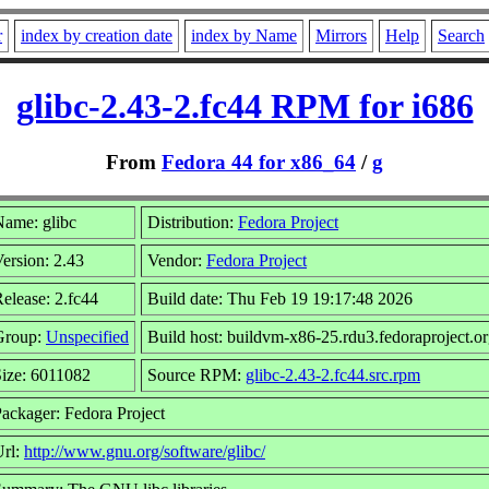
r
index by creation date
index by Name
Mirrors
Help
Search
glibc-2.43-2.fc44 RPM for i686
From
Fedora 44 for x86_64
/
g
ame: glibc
Distribution:
Fedora Project
ersion: 2.43
Vendor:
Fedora Project
elease: 2.fc44
Build date: Thu Feb 19 19:17:48 2026
Group:
Unspecified
Build host: buildvm-x86-25.rdu3.fedoraproject.o
ize: 6011082
Source RPM:
glibc-2.43-2.fc44.src.rpm
ackager: Fedora Project
Url:
http://www.gnu.org/software/glibc/