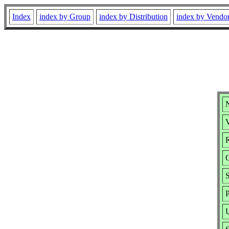
Index
index by Group
index by Distribution
index by Vendo
N
V
R
S
P