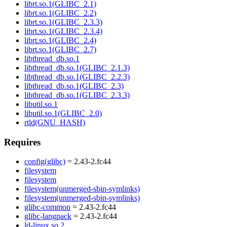
librt.so.1(GLIBC_2.1)
librt.so.1(GLIBC_2.2)
librt.so.1(GLIBC_2.3.3)
librt.so.1(GLIBC_2.3.4)
librt.so.1(GLIBC_2.4)
librt.so.1(GLIBC_2.7)
libthread_db.so.1
libthread_db.so.1(GLIBC_2.1.3)
libthread_db.so.1(GLIBC_2.2.3)
libthread_db.so.1(GLIBC_2.3)
libthread_db.so.1(GLIBC_2.3.3)
libutil.so.1
libutil.so.1(GLIBC_2.0)
rtld(GNU_HASH)
Requires
config(glibc)
= 2.43-2.fc44
filesystem
filesystem
filesystem(unmerged-sbin-symlinks)
filesystem(unmerged-sbin-symlinks)
glibc-common
= 2.43-2.fc44
glibc-langpack
= 2.43-2.fc44
ld-linux.so.2