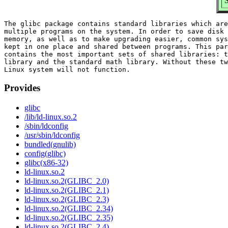
S
The glibc package contains standard libraries which are
multiple programs on the system. In order to save disk 
memory, as well as to make upgrading easier, common sys
kept in one place and shared between programs. This par
contains the most important sets of shared libraries: t
library and the standard math library. Without these tw
Provides
glibc
/lib/ld-linux.so.2
/sbin/ldconfig
/usr/sbin/ldconfig
bundled(gnulib)
config(glibc)
glibc(x86-32)
ld-linux.so.2
ld-linux.so.2(GLIBC_2.0)
ld-linux.so.2(GLIBC_2.1)
ld-linux.so.2(GLIBC_2.3)
ld-linux.so.2(GLIBC_2.34)
ld-linux.so.2(GLIBC_2.35)
ld-linux.so.2(GLIBC_2.4)