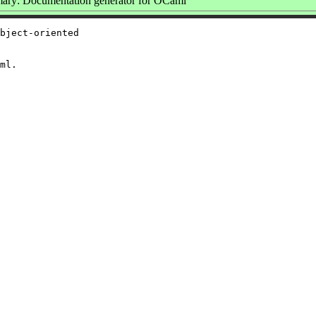
ry: Documentation generator for OCaml
bject-oriented
