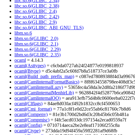
libc.so.6(GLIBC_2.34)
libc.so.6(GLIBC_2.38)
libc.so.6(GLIBC_2.4)
libc.so.6(GLIBC_2.42)
libc.so.6(GLIBC_2.9)
libc.so.6(GLIBC_ABI_GNU_TLS)
libm.so.6
libm.so.6(GLIBC_2.0)
libm.so.6(GLIBC_2.1)
libm.so.6(GLIBC_2.29)
libm.so.6(GLIBC_2.35)
ocaml
= 4.14.3
ocaml(Asttypes)
= c6cbda0727ab24f24ff77e0199818937
ocaml(Btype)
= d5c4abf2a5c60fd7b8a518737ce3a0fb
ocaml(Build_path_prefix_map)
= c087ed78089388f4d3a99676
ocaml(CamlinternalFormatBasics)
= 8f8f634558798ee408df3c
ocaml(CamlinternalLazy)
= 5365fec4a58da3e2d8fa2186f77d9
ocaml(CamlinternalMenhirLib)
= 9628842f4d52877b6ca9084
ocaml(CamlinternalOO)
= aea913efb75d4b8c0600eeba0222f7
ocaml(Clflags)
= 84ae8d03facf492b1832cc8cf4500653
ocaml(Cmi_format)
= 77a1c8f1e0d22ce55ab6c81760c7b8d6
ocaml(Compenv)
= 81e3b1700d2bd6d3c20b45b6c05b481a
ocaml(Compmisc)
= f4fc5acd033dc197154a2ecad0559a7f
ocaml(Config)
= 0710714aeca2be2e8eaf17106f255c8a
ocaml(Ctype)
= 273dda19d94f459a59ff2281af9d68fb