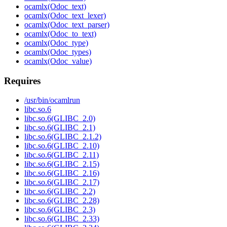
ocamlx(Odoc_text)
ocamlx(Odoc_text_lexer)
ocamlx(Odoc_text_parser)
ocamlx(Odoc_to_text)
ocamlx(Odoc_type)
ocamlx(Odoc_types)
ocamlx(Odoc_value)
Requires
/usr/bin/ocamlrun
libc.so.6
libc.so.6(GLIBC_2.0)
libc.so.6(GLIBC_2.1)
libc.so.6(GLIBC_2.1.2)
libc.so.6(GLIBC_2.10)
libc.so.6(GLIBC_2.11)
libc.so.6(GLIBC_2.15)
libc.so.6(GLIBC_2.16)
libc.so.6(GLIBC_2.17)
libc.so.6(GLIBC_2.2)
libc.so.6(GLIBC_2.28)
libc.so.6(GLIBC_2.3)
libc.so.6(GLIBC_2.33)