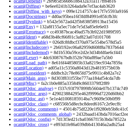
ocaml(Depend)
= 2fe9b5d566b618b432a31a117ff84b16
ocaml(Diffing)
= be6ee0241b3264ada9e7ef3ac4ab3620
ocaml(Diffing_with_keys)
= 099e1214757c4e17f7e5593a9166
ocaml(Docstrings)
= dd0ac95bea16f3fdf84991e85fcfb3fc
ocaml(Dynlink)
= b542e5672ad42f5b838f58913ba15456
ocaml(Env)
= 132a8f155a5ec71de7e5d3a85efe6e03
ocaml(Errortrace)
= cc49387bcac49ad57b3b922d1989f595
ocaml(Ident)
= a68d3b48cf66f01c3af823a07d101708
ocaml(Identifiable)
= 026dfc8fdbcf370a975e554be578d5a5
ocaml(Includecore)
= 2b6f192ec06a82959d608f8a7837b644
ocaml(Includemod)
= 8d1b530a59ce2d2e3d34bfdfae6cf441
ocaml(Lexer)
= 4dc6308767bdb352fe760af89ae7a5b0
ocaml(Load_path)
= 8e616f4485805b33a8219ec934a7859a
ocaml(Location)
= ad05a11c5350a8043d12b4819575b03b
ocaml(Longident)
= dddbcb2c78e865fd75e9911c4b82a7e2
ocaml(Main_args)
= 8d303f831f55be777aa184af54cda7db
ocaml(Misc)
= fa2c1b0e885a335849c8603379ff2f89
ocaml(Odoc_analyse)
= f337c93f797899fb5604e07b1374c749
ocaml(Odoc_args)
= 429023884295e462f9996d7220d60bb2
ocaml(Odoc_ast)
= 5e1e4d1008185914ba7c9609e50b0f99
ocaml(Odoc_class)
= c68556b5d8ecbc8deed6167c2e9ecffc
ocaml(Odoc_comments)
= 45014b75df220e1f9280eb5b8c41c
ocaml(Odoc_comments_global)
= 2432baad143bda7016acf2e
ocaml(Odoc_config)
= 7d13f3ed21cba03667f15b3bda78522a
ocaml(Odoc_cross)
= e893d1fe86a039dbb413046a2adb25a4