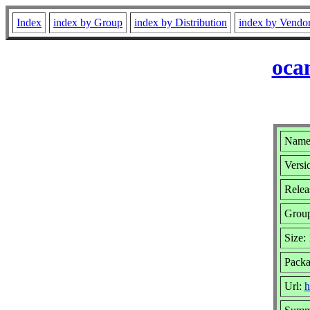
Index
index by Group
index by Distribution
index by Vendo
oca
Name:
Versi
Relea
Grou
Size:
Packa
Url:
h