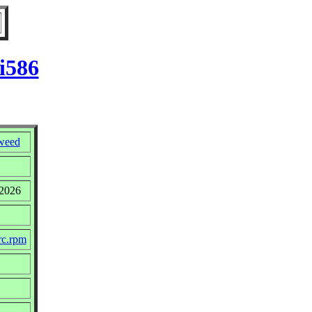
i586
weed
 2026
rc.rpm