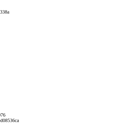
338a
076
ed08536ca