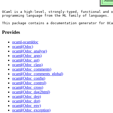
Summa
OCaml is a high-level, strongly-typed, functional and o
programming language from the ML family of languages.

Provides
ocaml-ocamldoc
ocaml(Odoc)
ocaml(Odoc_analyse)
ocaml(Odoc_args)
ocaml(Odoc_ast)
ocaml(Odoc_class)
ocaml(Odoc_comments)
ocaml(Odoc_comments_global)
ocaml(Odoc_config)
ocaml(Odoc_control)
ocaml(Odoc_cross)
ocaml(Odoc_dag2html)
ocaml(Odoc_dep)
ocaml(Odoc_dot)
ocaml(Odoc_env)
ocaml(Odoc_exception)