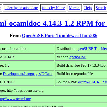
r
index by creation date
index by Name
Mirrors
Help
Search
ml-ocamldoc-4.14.3-1.2 RPM for 
From
OpenSuSE Ports Tumbleweed for i586
 ocaml-ocamldoc
Distribution:
openSUSE Tumble
on: 4.14.3
Vendor:
openSUSE
se: 1.2
Build date: Tue Feb 17 13:34:56
p:
Development/Languages/OCaml
Build host: reproducible
 16118419
Source RPM:
ocaml-4.14.3-1.2.s
ger: http://bugs.opensuse.org
ttp://www.ocaml.org