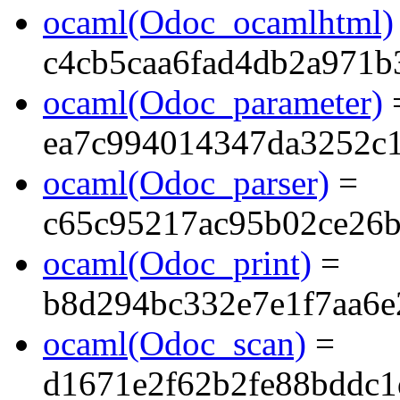
ocaml(Odoc_ocamlhtml)
c4cb5caa6fad4db2a971b
ocaml(Odoc_parameter)
ea7c994014347da3252c
ocaml(Odoc_parser)
=
c65c95217ac95b02ce26b
ocaml(Odoc_print)
=
b8d294bc332e7e1f7aa6e
ocaml(Odoc_scan)
=
d1671e2f62b2fe88bddc