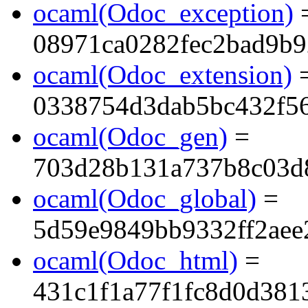
ocaml(Odoc_exception)
08971ca0282fec2bad9b
ocaml(Odoc_extension)
0338754d3dab5bc432f5
ocaml(Odoc_gen)
=
703d28b131a737b8c03d
ocaml(Odoc_global)
=
5d59e9849bb9332ff2ae
ocaml(Odoc_html)
=
431c1f1a77f1fc8d0d381