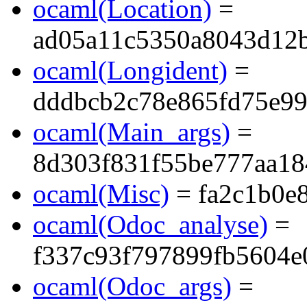
ocaml(Location)
=
ad05a11c5350a8043d12
ocaml(Longident)
=
dddbcb2c78e865fd75e9
ocaml(Main_args)
=
8d303f831f55be777aa18
ocaml(Misc)
= fa2c1b0e
ocaml(Odoc_analyse)
=
f337c93f797899fb5604
ocaml(Odoc_args)
=