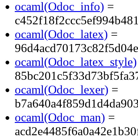
ocaml(Odoc_info)
=
c452f18f2ccc5ef994b48
ocaml(Odoc_latex)
=
96d4acd70173c82f5d04
ocaml(Odoc_latex_style)
85bc201c5f33d73bf5fa
ocaml(Odoc_lexer)
=
b7a640a4f859d1d4da903
ocaml(Odoc_man)
=
acd2e4485f6a0a42e1b30