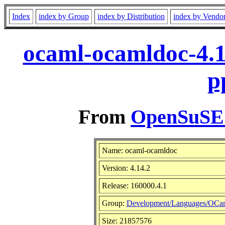
Index
index by Group
index by Distribution
index by Vendo
ocaml-ocamldoc-4.1
p
From
OpenSuSE L
Name: ocaml-ocamldoc
Version: 4.14.2
Release: 160000.4.1
Group:
Development/Languages/OCa
Size: 21857576