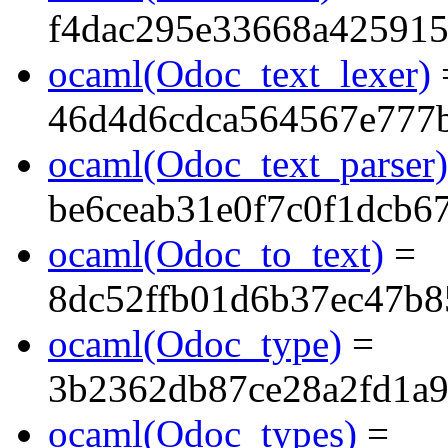
f4dac295e33668a425915
ocaml(Odoc_text_lexer)
46d4d6cdca564567e777
ocaml(Odoc_text_parser)
be6ceab31e0f7c0f1dcb6
ocaml(Odoc_to_text)
=
8dc52ffb01d6b37ec47b
ocaml(Odoc_type)
=
3b2362db87ce28a2fd1a
ocaml(Odoc_types)
=