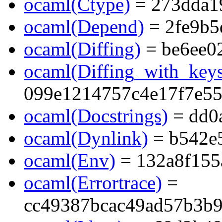
ocaml(Ctype)
= 273dda1
ocaml(Depend)
= 2fe9b5
ocaml(Diffing)
= be6ee0
ocaml(Diffing_with_key
099e1214757c4e17f7e5
ocaml(Docstrings)
= dd0
ocaml(Dynlink)
= b542e
ocaml(Env)
= 132a8f155
ocaml(Errortrace)
=
cc49387bcac49ad57b3b