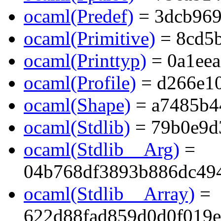
ocaml(Predef)
= 3dcb96
ocaml(Primitive)
= 8cd5
ocaml(Printtyp)
= 0a1ee
ocaml(Profile)
= d266e1
ocaml(Shape)
= a7485b4
ocaml(Stdlib)
= 79b0e9d
ocaml(Stdlib__Arg)
=
04b768df3893b886dc494
ocaml(Stdlib__Array)
=
622d88fad859d0d0f019e