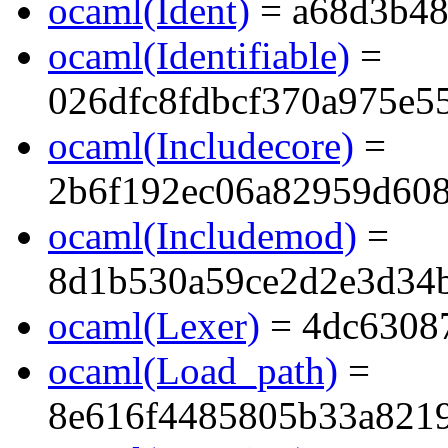
ocaml(Ident)
= a68d3b48
ocaml(Identifiable)
=
026dfc8fdbcf370a975e5
ocaml(Includecore)
=
2b6f192ec06a82959d60
ocaml(Includemod)
=
8d1b530a59ce2d2e3d34b
ocaml(Lexer)
= 4dc6308
ocaml(Load_path)
=
8e616f4485805b33a821