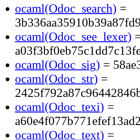
ocaml(Odoc_search)
=
3b336aa35910b39a87fd
ocaml(Odoc_see_lexer)
a03f3bf0eb75c1dd7c13f
ocaml(Odoc_sig)
= 58ae
ocaml(Odoc_str)
=
2425f792a87c96442846
ocaml(Odoc_texi)
=
a60e4f077b771efef13ad
ocaml(Odoc_text)
=