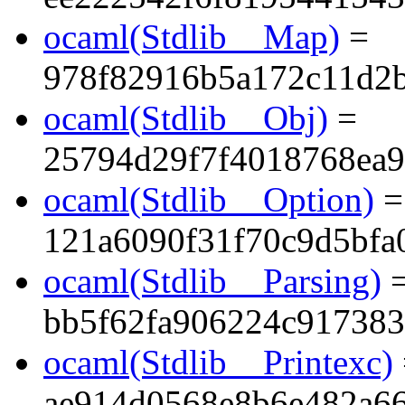
ocaml(Stdlib__Map)
=
978f82916b5a172c11d2
ocaml(Stdlib__Obj)
=
25794d29f7f4018768ea9
ocaml(Stdlib__Option)
=
121a6090f31f70c9d5bfa
ocaml(Stdlib__Parsing)
bb5f62fa906224c91738
ocaml(Stdlib__Printexc)
ae914d0568e8b6e482a6