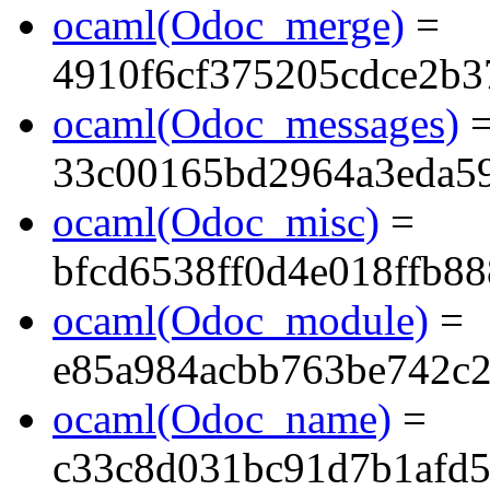
ocaml(Odoc_merge)
=
4910f6cf375205cdce2b
ocaml(Odoc_messages)
33c00165bd2964a3eda5
ocaml(Odoc_misc)
=
bfcd6538ff0d4e018ffb8
ocaml(Odoc_module)
=
e85a984acbb763be742c
ocaml(Odoc_name)
=
c33c8d031bc91d7b1afd