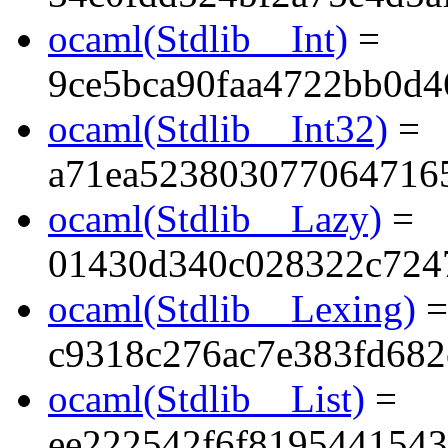
ocaml(Stdlib__Int)
=
9ce5bca90faa4722bb0d4
ocaml(Stdlib__Int32)
=
a71ea523803077064716
ocaml(Stdlib__Lazy)
=
01430d340c028322c724
ocaml(Stdlib__Lexing)
=
c9318c276ac7e383fd68
ocaml(Stdlib__List)
=
ee222542f6f819544154