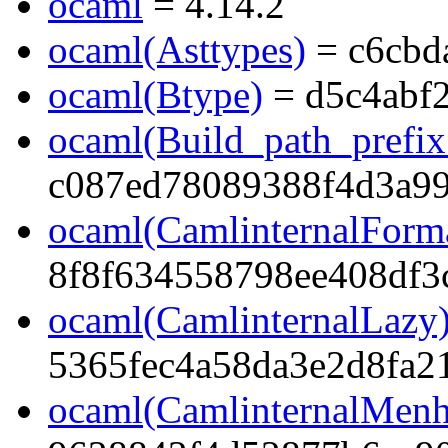
ocaml
= 4.14.2
ocaml(Asttypes)
= c6cbd
ocaml(Btype)
= d5c4abf
ocaml(Build_path_prefi
c087ed78089388f4d3a99
ocaml(CamlinternalForma
8f8f634558798ee408df3
ocaml(CamlinternalLazy
5365fec4a58da3e2d8fa2
ocaml(CamlinternalMenh