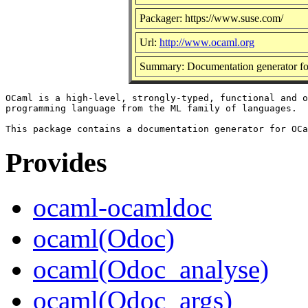
Packager: https://www.suse.com/
Url:
http://www.ocaml.org
Summary: Documentation generator f
OCaml is a high-level, strongly-typed, functional and o
programming language from the ML family of languages.

Provides
ocaml-ocamldoc
ocaml(Odoc)
ocaml(Odoc_analyse)
ocaml(Odoc_args)