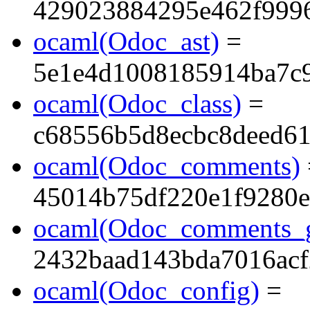
429023884295e462f999
ocaml(Odoc_ast)
=
5e1e4d1008185914ba7c
ocaml(Odoc_class)
=
c68556b5d8ecbc8deed61
ocaml(Odoc_comments)
45014b75df220e1f9280
ocaml(Odoc_comments_g
2432baad143bda7016acf
ocaml(Odoc_config)
=