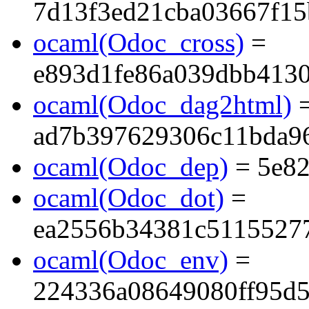
7d13f3ed21cba03667f1
ocaml(Odoc_cross)
=
e893d1fe86a039dbb413
ocaml(Odoc_dag2html)
ad7b397629306c11bda9
ocaml(Odoc_dep)
= 5e82
ocaml(Odoc_dot)
=
ea2556b34381c5115527
ocaml(Odoc_env)
=
224336a08649080ff95d