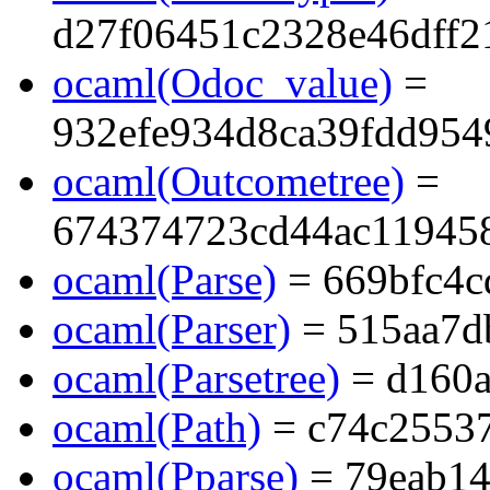
d27f06451c2328e46dff2
ocaml(Odoc_value)
=
932efe934d8ca39fdd954
ocaml(Outcometree)
=
674374723cd44ac11945
ocaml(Parse)
= 669bfc4c
ocaml(Parser)
= 515aa7d
ocaml(Parsetree)
= d160a
ocaml(Path)
= c74c2553
ocaml(Pparse)
= 79eab14