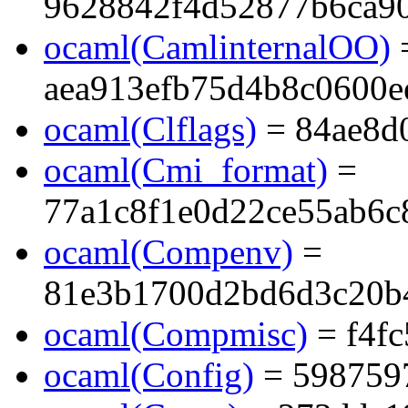
9628842f4d52877b6ca9
ocaml(CamlinternalOO)
aea913efb75d4b8c0600e
ocaml(Clflags)
= 84ae8d
ocaml(Cmi_format)
=
77a1c8f1e0d22ce55ab6c
ocaml(Compenv)
=
81e3b1700d2bd6d3c20b
ocaml(Compmisc)
= f4f
ocaml(Config)
= 598759