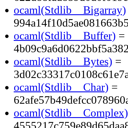
ocaml(Stdlib__Bigarray)
994a14f10d5ae081663b
ocaml(Stdlib__Buffer)
=
4b09c9a6d0622bbf5a38
ocaml(Stdlib__Bytes)
=
3d02c33317c0108c61e7a
ocaml(Stdlib__Char)
=
62afe57b49defcc078960
ocaml(Stdlib__Complex)
4555217c759e89d65daa