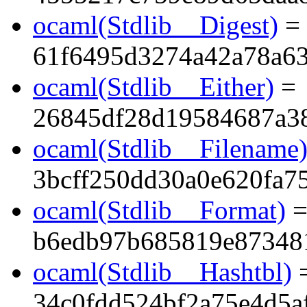
ocaml(Stdlib__Digest)
=
61f6495d3274a42a78a6
ocaml(Stdlib__Either)
=
26845df28d19584687a3
ocaml(Stdlib__Filename
3bcff250dd30a0e620fa7
ocaml(Stdlib__Format)
b6edb97b685819e87348
ocaml(Stdlib__Hashtbl)
34c0fdd524bf2a75e4d5a