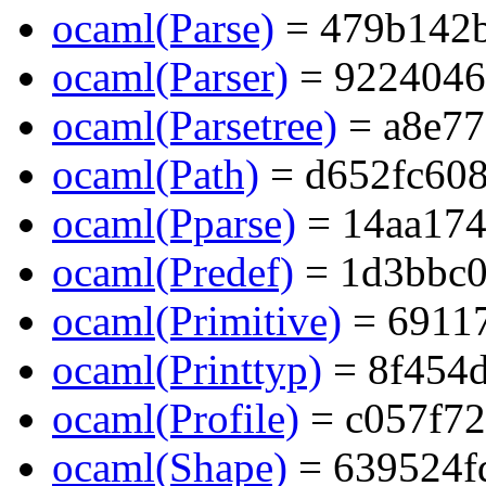
ocaml(Parse)
= 479b142b
ocaml(Parser)
= 9224046
ocaml(Parsetree)
= a8e77
ocaml(Path)
= d652fc60
ocaml(Pparse)
= 14aa174
ocaml(Predef)
= 1d3bbc0
ocaml(Primitive)
= 6911
ocaml(Printtyp)
= 8f454d
ocaml(Profile)
= c057f72
ocaml(Shape)
= 639524f