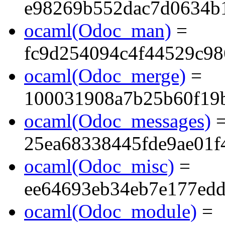
e98269b552dac7d0634b
ocaml(Odoc_man)
=
fc9d254094c4f44529c9
ocaml(Odoc_merge)
=
100031908a7b25b60f19
ocaml(Odoc_messages)
25ea68338445fde9ae01f
ocaml(Odoc_misc)
=
ee64693eb34eb7e177ed
ocaml(Odoc_module)
=