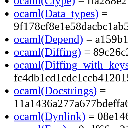
ocaml(Ctype)
= ffa288e
ocaml(Data_types)
=
9f178cf8e1e58dacbc1ab
ocaml(Depend)
= a159b1
ocaml(Diffing)
= 89c26c
ocaml(Diffing_with_key
fc4db1cd1cdc1ccb41201
ocaml(Docstrings)
=
11a1436a277a677bdeffa
ocaml(Dynlink)
= 08e14