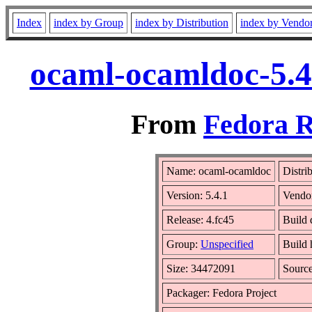
Index
index by Group
index by Distribution
index by Vendo
ocaml-ocamldoc-5.4
From
Fedora R
Name: ocaml-ocamldoc
Distri
Version: 5.4.1
Vendo
Release: 4.fc45
Build 
Group:
Unspecified
Build 
Size: 34472091
Sourc
Packager: Fedora Project