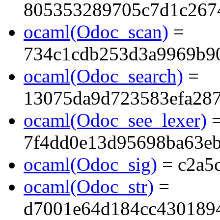
805353289705c7d1c267
ocaml(Odoc_scan)
=
734c1cdb253d3a9969b90
ocaml(Odoc_search)
=
13075da9d723583efa28
ocaml(Odoc_see_lexer)
7f4dd0e13d95698ba63e
ocaml(Odoc_sig)
= c2a5
ocaml(Odoc_str)
=
d7001e64d184cc430189