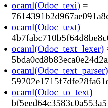
ocaml(Odoc_texi)
=
7614391b2d967ae091a8
ocaml(Odoc_text)
=
4b7fabc710b5f64d8be8c
ocaml(Odoc_text_lexer)
5bda0cd8b83eca0e24d2
ocaml(Odoc_text_parser)
59202e1715f7dfe28fa61
ocaml(Odoc_to_text)
=
bf5eed64c3583c0a553a5