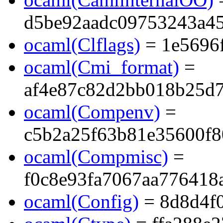
d5be92aadc09753243a45
ocaml(Clflags)
= 1e5696
ocaml(Cmi_format)
=
af4e87c82d2bb018b25d
ocaml(Compenv)
=
c5b2a25f63b81e35600f
ocaml(Compmisc)
=
f0c8e93fa7067aa776418
ocaml(Config)
= 8d8d4f