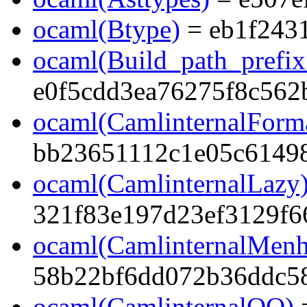
ocaml(Btype)
= eb1f243
ocaml(Build_path_prefi
e0f5cdd3ea76275f8c562
ocaml(CamlinternalForma
bb23651112c1e05c6149
ocaml(CamlinternalLazy
321f83e197d23ef3129f6
ocaml(CamlinternalMenh
58b22bf6dd072b36ddc5
ocaml(CamlinternalOO)