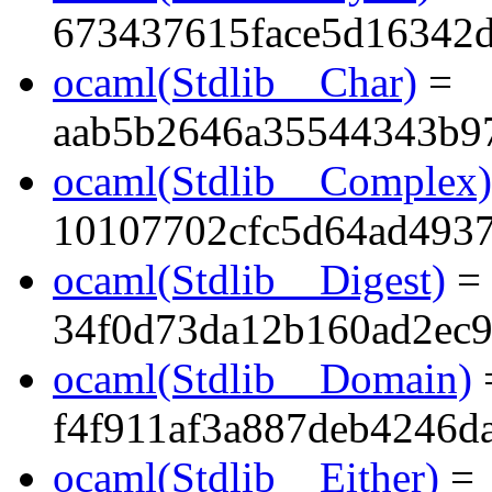
673437615face5d16342d
ocaml(Stdlib__Char)
=
aab5b2646a35544343b9
ocaml(Stdlib__Complex)
10107702cfc5d64ad493
ocaml(Stdlib__Digest)
=
34f0d73da12b160ad2ec9
ocaml(Stdlib__Domain)
f4f911af3a887deb4246d
ocaml(Stdlib__Either)
=