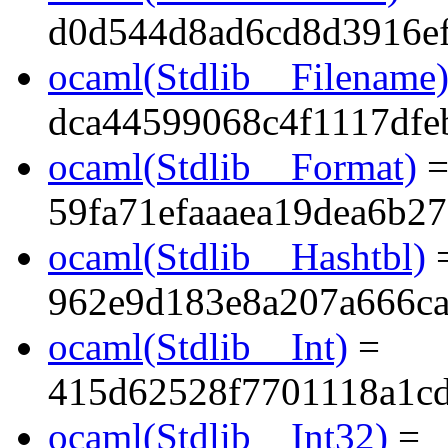
d0d544d8ad6cd8d3916e
ocaml(Stdlib__Filename
dca44599068c4f1117dfe
ocaml(Stdlib__Format)
59fa71efaaaea19dea6b2
ocaml(Stdlib__Hashtbl)
962e9d183e8a207a666c
ocaml(Stdlib__Int)
=
415d62528f7701118a1c
ocaml(Stdlib__Int32)
=