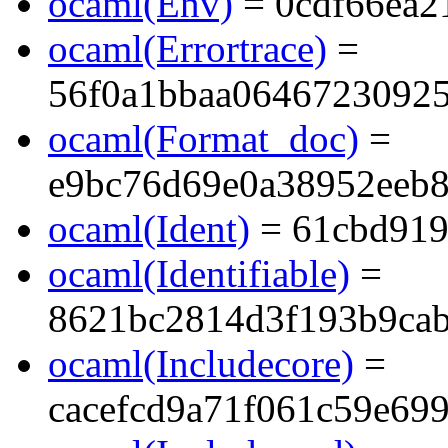
ocaml(Env)
= 0cdf66ea2
ocaml(Errortrace)
=
56f0a1bbaa0646723092
ocaml(Format_doc)
=
e9bc76d69e0a38952eeb
ocaml(Ident)
= 61cbd919
ocaml(Identifiable)
=
8621bc2814d3f193b9ca
ocaml(Includecore)
=
cacefcd9a71f061c59e69