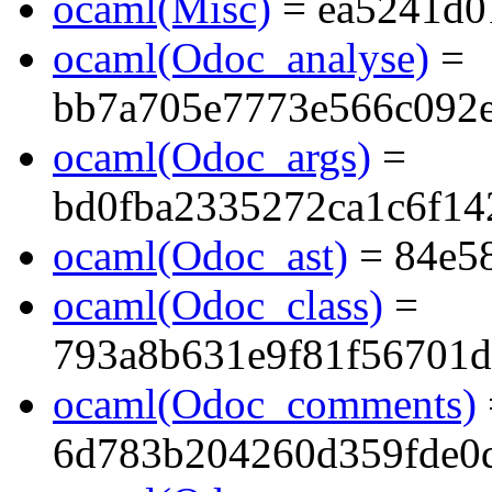
ocaml(Misc)
= ea5241d0
ocaml(Odoc_analyse)
=
bb7a705e7773e566c092
ocaml(Odoc_args)
=
bd0fba2335272ca1c6f14
ocaml(Odoc_ast)
= 84e5
ocaml(Odoc_class)
=
793a8b631e9f81f56701d
ocaml(Odoc_comments)
6d783b204260d359fde0