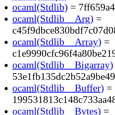
ocaml(Stdlib)
= 7ff659a
ocaml(Stdlib__Arg)
=
c45f9dbce830bdf7c07d0
ocaml(Stdlib__Array)
=
c1e9990cfc96f4a80be21
ocaml(Stdlib__Bigarray)
53e1fb135dc2b52a9be49
ocaml(Stdlib__Buffer)
=
199531813c148c733aa4
ocaml(Stdlib__Bytes)
=