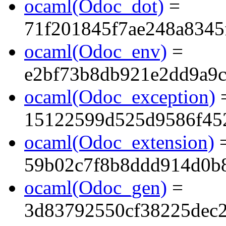
ocaml(Odoc_dot)
=
71f201845f7ae248a8345
ocaml(Odoc_env)
=
e2bf73b8db921e2dd9a9
ocaml(Odoc_exception)
15122599d525d9586f452
ocaml(Odoc_extension)
59b02c7f8b8ddd914d0b
ocaml(Odoc_gen)
=
3d83792550cf38225dec