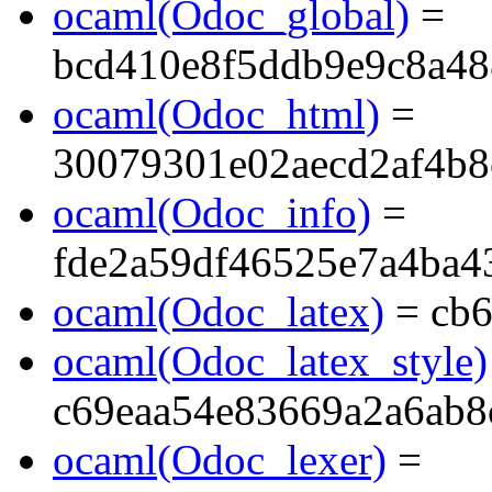
ocaml(Odoc_global)
=
bcd410e8f5ddb9e9c8a48
ocaml(Odoc_html)
=
30079301e02aecd2af4b8
ocaml(Odoc_info)
=
fde2a59df46525e7a4ba4
ocaml(Odoc_latex)
= cb6
ocaml(Odoc_latex_style)
c69eaa54e83669a2a6ab8
ocaml(Odoc_lexer)
=