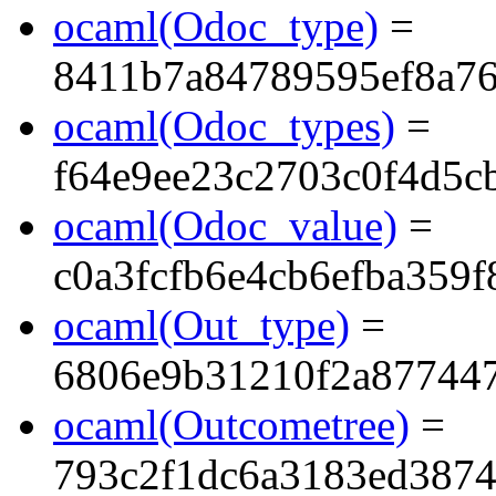
ocaml(Odoc_type)
=
8411b7a84789595ef8a7
ocaml(Odoc_types)
=
f64e9ee23c2703c0f4d5c
ocaml(Odoc_value)
=
c0a3fcfb6e4cb6efba359
ocaml(Out_type)
=
6806e9b31210f2a87744
ocaml(Outcometree)
=
793c2f1dc6a3183ed3874