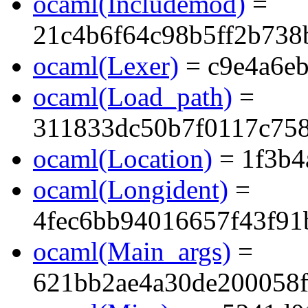
ocaml(Includemod)
=
21c4b6f64c98b5ff2b738
ocaml(Lexer)
= c9e4a6e
ocaml(Load_path)
=
311833dc50b7f0117c75
ocaml(Location)
= 1f3b4
ocaml(Longident)
=
4fec6bb94016657f43f91
ocaml(Main_args)
=
621bb2ae4a30de200058