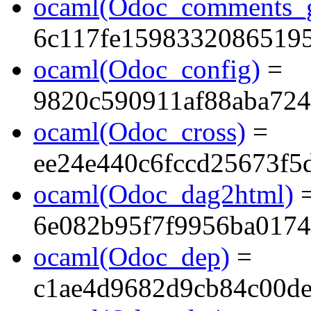
ocaml(Odoc_comments_g
6c117fe1598332086519
ocaml(Odoc_config)
=
9820c590911af88aba724
ocaml(Odoc_cross)
=
ee24e440c6fccd25673f5
ocaml(Odoc_dag2html)
6e082b95f7f9956ba017
ocaml(Odoc_dep)
=
c1ae4d9682d9cb84c00d