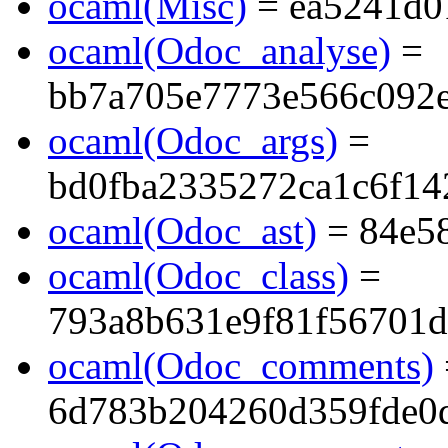
ocaml(Misc)
= ea5241d0
ocaml(Odoc_analyse)
=
bb7a705e7773e566c092
ocaml(Odoc_args)
=
bd0fba2335272ca1c6f14
ocaml(Odoc_ast)
= 84e5
ocaml(Odoc_class)
=
793a8b631e9f81f56701d
ocaml(Odoc_comments)
6d783b204260d359fde0