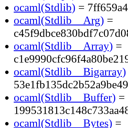
ocaml(Stdlib)
= 7ff659a
ocaml(Stdlib__Arg)
=
c45f9dbce830bdf7c07d0
ocaml(Stdlib__Array)
=
c1e9990cfc96f4a80be21
ocaml(Stdlib__Bigarray)
53e1fb135dc2b52a9be49
ocaml(Stdlib__Buffer)
=
199531813c148c733aa4
ocaml(Stdlib__Bytes)
=