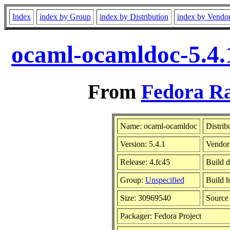
Index
index by Group
index by Distribution
index by Vendo
ocaml-ocamldoc-5.4.
From
Fedora Ra
Name: ocaml-ocamldoc
Distrib
Version: 5.4.1
Vendor
Release: 4.fc45
Build d
Group:
Unspecified
Build h
Size: 30969540
Sourc
Packager: Fedora Project