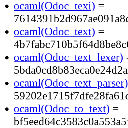
ocaml(Odoc_texi)
=
7614391b2d967ae091a8
ocaml(Odoc_text)
=
4b7fabc710b5f64d8be8c
ocaml(Odoc_text_lexer)
5bda0cd8b83eca0e24d2
ocaml(Odoc_text_parser)
59202e1715f7dfe28fa61
ocaml(Odoc_to_text)
=
bf5eed64c3583c0a553a5