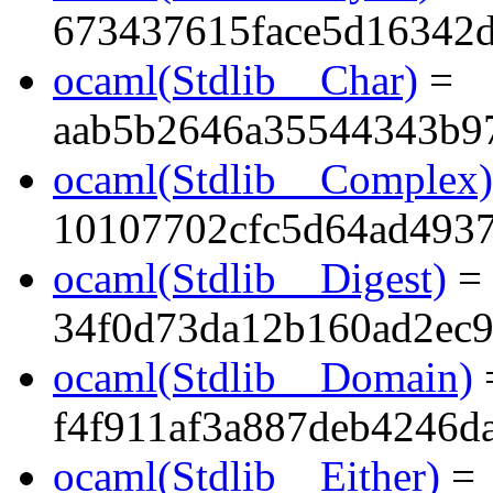
673437615face5d16342d
ocaml(Stdlib__Char)
=
aab5b2646a35544343b9
ocaml(Stdlib__Complex)
10107702cfc5d64ad493
ocaml(Stdlib__Digest)
=
34f0d73da12b160ad2ec9
ocaml(Stdlib__Domain)
f4f911af3a887deb4246d
ocaml(Stdlib__Either)
=