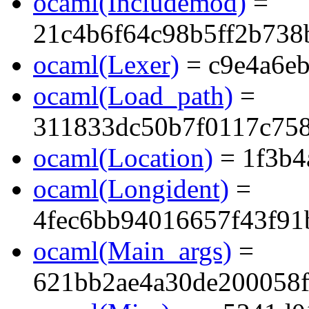
ocaml(Includemod)
=
21c4b6f64c98b5ff2b738
ocaml(Lexer)
= c9e4a6e
ocaml(Load_path)
=
311833dc50b7f0117c75
ocaml(Location)
= 1f3b4
ocaml(Longident)
=
4fec6bb94016657f43f91
ocaml(Main_args)
=
621bb2ae4a30de200058