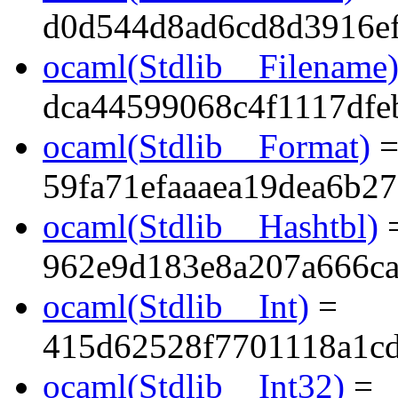
d0d544d8ad6cd8d3916e
ocaml(Stdlib__Filename
dca44599068c4f1117dfe
ocaml(Stdlib__Format)
59fa71efaaaea19dea6b2
ocaml(Stdlib__Hashtbl)
962e9d183e8a207a666c
ocaml(Stdlib__Int)
=
415d62528f7701118a1c
ocaml(Stdlib__Int32)
=