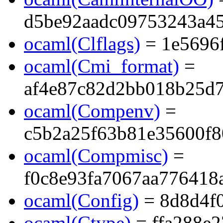
d5be92aadc09753243a45
ocaml(Clflags)
= 1e5696
ocaml(Cmi_format)
=
af4e87c82d2bb018b25d
ocaml(Compenv)
=
c5b2a25f63b81e35600f
ocaml(Compmisc)
=
f0c8e93fa7067aa776418
ocaml(Config)
= 8d8d4f
ocaml(Ctype)
= ffa288e