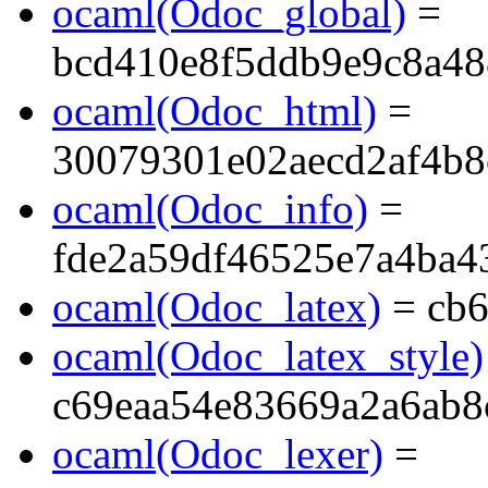
ocaml(Odoc_global)
=
bcd410e8f5ddb9e9c8a48
ocaml(Odoc_html)
=
30079301e02aecd2af4b8
ocaml(Odoc_info)
=
fde2a59df46525e7a4ba4
ocaml(Odoc_latex)
= cb6
ocaml(Odoc_latex_style)
c69eaa54e83669a2a6ab8
ocaml(Odoc_lexer)
=