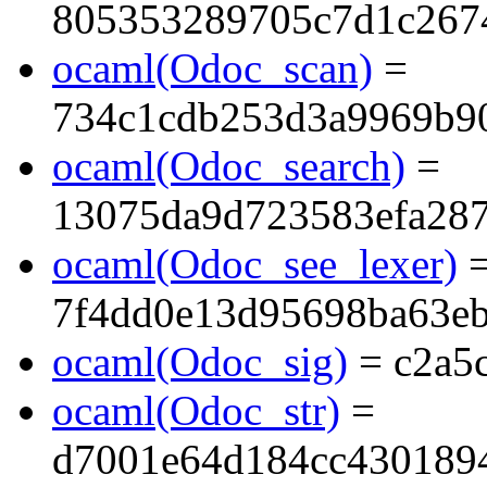
805353289705c7d1c267
ocaml(Odoc_scan)
=
734c1cdb253d3a9969b90
ocaml(Odoc_search)
=
13075da9d723583efa28
ocaml(Odoc_see_lexer)
7f4dd0e13d95698ba63e
ocaml(Odoc_sig)
= c2a5
ocaml(Odoc_str)
=
d7001e64d184cc430189