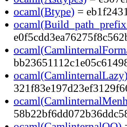
ocaml(Btype)
= eb1f243
ocaml(Build_path_prefi
e0f5cdd3ea76275f8c562
ocaml(CamlinternalForma
bb23651112c1e05c6149
ocaml(CamlinternalLazy
321f83e197d23ef3129f6
ocaml(CamlinternalMenh
58b22bf6dd072b36ddc5
ocaml(CamlinternalOO)