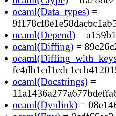
ocaml(Data_types)
=
9f178cf8e1e58dacbc1ab
ocaml(Depend)
= a159b1
ocaml(Diffing)
= 89c26c
ocaml(Diffing_with_key
fc4db1cd1cdc1ccb41201
ocaml(Docstrings)
=
11a1436a277a677bdeffa
ocaml(Dynlink)
= 08e14