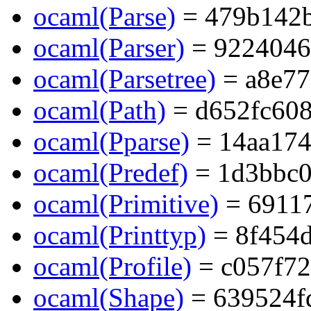
ocaml(Parse)
= 479b142b
ocaml(Parser)
= 9224046
ocaml(Parsetree)
= a8e77
ocaml(Path)
= d652fc60
ocaml(Pparse)
= 14aa174
ocaml(Predef)
= 1d3bbc0
ocaml(Primitive)
= 6911
ocaml(Printtyp)
= 8f454d
ocaml(Profile)
= c057f72
ocaml(Shape)
= 639524f