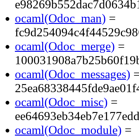
e98269b552dac7d0634b
ocaml(Odoc_man)
=
fc9d254094c4f44529c9
ocaml(Odoc_merge)
=
100031908a7b25b60f19
ocaml(Odoc_messages)
25ea68338445fde9ae01f
ocaml(Odoc_misc)
=
ee64693eb34eb7e177ed
ocaml(Odoc_module)
=