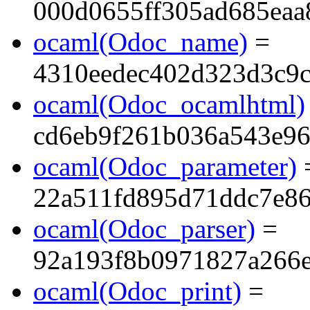
000d0655ff305ad685eaa
ocaml(Odoc_name)
=
4310eedec402d323d3c9
ocaml(Odoc_ocamlhtml)
cd6eb9f261b036a543e96
ocaml(Odoc_parameter)
22a511fd895d71ddc7e8
ocaml(Odoc_parser)
=
92a193f8b0971827a266
ocaml(Odoc_print)
=