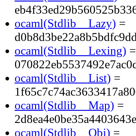
eb4f33ed29b560525b33
ocaml(Stdlib__Lazy)
=
d0b8d3be22a8b5bdfc9dd
ocaml(Stdlib__Lexing)
=
070822eb5537492e7ac0
ocaml(Stdlib__List)
=
1f65c7c74ac3633417a80
ocaml(Stdlib__Map)
=
2d8ea4e0be35a4403643
ocaml(Stdlib__Obj)
=