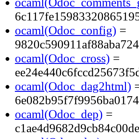
ocaml(Odoc_comments_g
6c117fe1598332086519
ocaml(Odoc_config)
=
9820c590911af88aba724
ocaml(Odoc_cross)
=
ee24e440c6fccd25673f5
ocaml(Odoc_dag2html)
6e082b95f7f9956ba017
ocaml(Odoc_dep)
=
c1ae4d9682d9cb84c00d