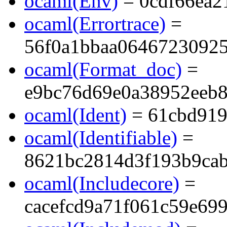
ocaml(Env)
= 0cdf66ea2
ocaml(Errortrace)
=
56f0a1bbaa0646723092
ocaml(Format_doc)
=
e9bc76d69e0a38952eeb
ocaml(Ident)
= 61cbd919
ocaml(Identifiable)
=
8621bc2814d3f193b9ca
ocaml(Includecore)
=
cacefcd9a71f061c59e69