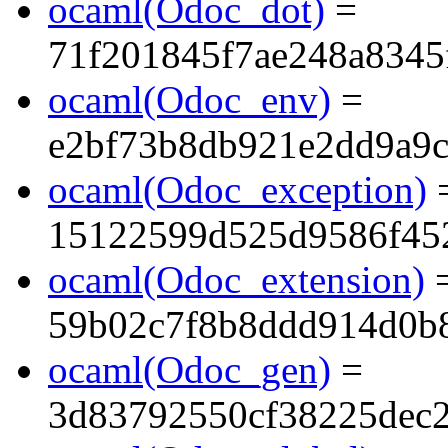
ocaml(Odoc_dot)
=
71f201845f7ae248a8345
ocaml(Odoc_env)
=
e2bf73b8db921e2dd9a9
ocaml(Odoc_exception)
15122599d525d9586f452
ocaml(Odoc_extension)
59b02c7f8b8ddd914d0b
ocaml(Odoc_gen)
=
3d83792550cf38225dec