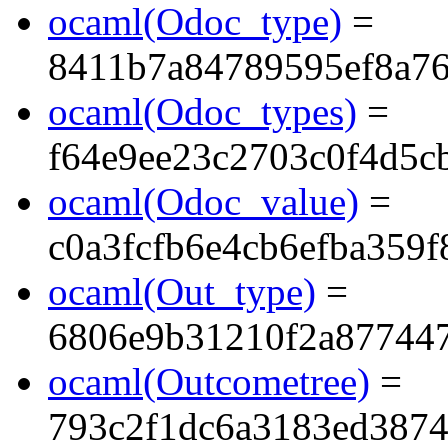
ocaml(Odoc_type)
=
8411b7a84789595ef8a7
ocaml(Odoc_types)
=
f64e9ee23c2703c0f4d5c
ocaml(Odoc_value)
=
c0a3fcfb6e4cb6efba359
ocaml(Out_type)
=
6806e9b31210f2a87744
ocaml(Outcometree)
=
793c2f1dc6a3183ed3874