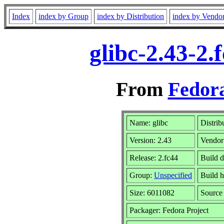
Index
index by Group
index by Distribution
index by Vendo
glibc-2.43-2
From
Fedora
Name: glibc
Distrib
Version: 2.43
Vendor
Release: 2.fc44
Build 
Group:
Unspecified
Build h
Size: 6011082
Sourc
Packager: Fedora Project