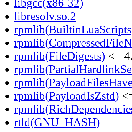
libgcc(x86-32)
libresolv.so.2
rpmlib(BuiltinLuaScripts
rpmlib(CompressedFile
rpmlib(FileDigests)
<= 4.
rpmlib(PartialHardlinkSe
rpmlib(PayloadFilesHave
rpmlib(PayloadIsZstd)
<=
rpmlib(RichDependencie
rtld(GNU_HASH)